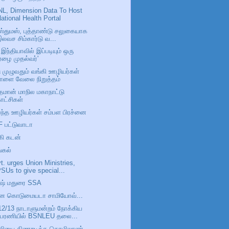
L, Dimension Data To Host
ational Health Portal
ிஸ்துமஸ், புத்தாண்டு சலுகையாக
லவச சிம்கார்டு வ...
இந்தியாவில் இப்படியும் ஒரு
ஏழை முதல்வர்'
ு முழுவதும் வங்கி ஊழியர்கள்
நாளை வேலை நிறுத்தம்
தமான் மாநில மகாநாட்டு
ாட்சிகள்
பந்த ஊழியர்கள் சம்பள பிரச்னை
 பட்டுவாடா
கி கடன்
்கல்
t. urges Union Ministries,
SUs to give special...
ஷ் மதுரை SSA
ன கொடுமையடா சாமியோவ்...
12/13 நாடாளுமன்றம் நோக்கிய
பேரணியில் BSNLEU தலை...
்லியை திணறடித்த தொழிலாளர்