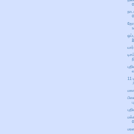
ப
நாட
தோழ
உ
ஒப்
யார
டிச
ந
புத
11 
.
மகா
பிஎ
ப
புத
மக்
ச
மர