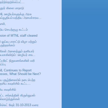
ேர்ந்தெடுக்கப்பட்...
்தூர் கிளை மாநாடு
L ஊழியர்களுக்கு அரசு
ய்வூதியம்-மத்திய அமைச்சரவ...
சலி,
திய செயற்குழு கூட்டம்
sion of MTNL staff cleared
 ஓய்வு பாராட்டு விழா மற்றும்
ருத்தரங்கம்
கிகள் அனைத்தும் தனியார்
யமாகிவிடும்: ஊழியர் சங...
்ப்பரேட் நிறுவனங்களின் வரி
ய்ப்பு
L Continues to Report
osses, What Should be Next?
ிய சூழ்நிலையில் நடைபெற்ற
ேசிய கவுன்சில் கூட்ட...
ிய கவுன்சில்
ட்ட சங்கத்தின் கிருஸ்துமஸ்
ல்வாழ்த்துக்கள்
்க்கெட் ஷேர் 31-10-2013 வரை