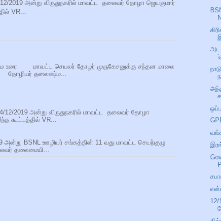
4/12/2019 அன்று விருதுநகரில் மாவட்ட தலைவர் தோழா ஜெயகுமார்
BSN
ில் VR...
N
கிர
இ
அட 
'
ைமை உரை மாவட்ட செயலர் தோழர் முருகேசனுக்கு சந்தன மாலை
நாட
யர் தனலக்ஷ்ம...
அந்
க
ஒப்
24/12/2019 அன்று விருதுநகரில் மாவட்ட தலைவர் தோழா
த கூட்டத்தில் VR...
GPF
வங்
9 அன்று BSNL ஊழியர் சங்கத்தின் 11 வது மாவட்ட செயற்குழு
இரங
லைவர் தலைமையி...
Gov
P
சபா
என்
12/
தில