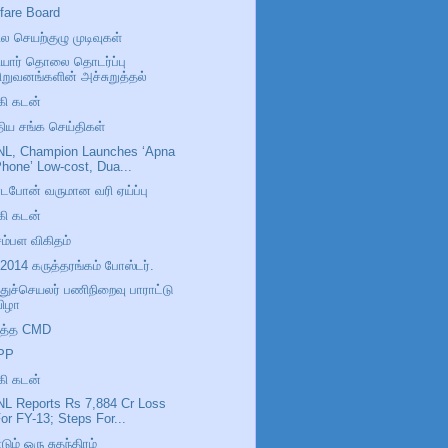
fare Board
ில செயற்குழு முடிவுகள்
யார் தொலை தொடர்ப்பு
ிறுவனங்களின் அச்சுறுத்தல்
கி கடன்
திய சங்க செய்திகள்
L, Champion Launches ‘Apna
hone’ Low-cost, Dua...
டபோன் வருமான வரி ஏய்ப்பு
கி கடன்
ம்பள விகிதம்
-2014 கருத்தரங்கம் போஸ்டர்.
ுச்செயலர் பணிநிறைவு பாராட்டு
விழா
ுத்த CMD
PP
கி கடன்
L Reports Rs 7,884 Cr Loss
or FY-13; Steps For...
டும் ஒரு சுதந்திரம்