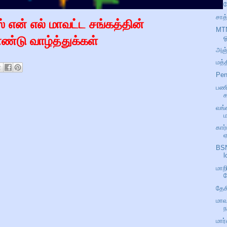
த
சாத
ஸ் என் எல் மாவட்ட சங்கத்தின்
MTN
ஓ
ாண்டு வாழ்த்துக்கள்
அஞ்
மத்
Pen
பணி
க
வங்
ம
கார
ஏ
BSN
l
மாற
த
தேச
மாவ
ந
மார