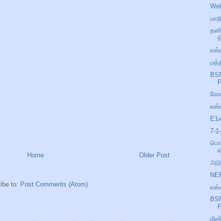
Wel
மாந
தனி
ந
வங்
மத்
BSN
P
வோ
வங்
E1ச
7-1
பொத
Home
Older Post
அட
NE
ibe to:
Post Comments (Atom)
வங்
BSN
F
மீண்