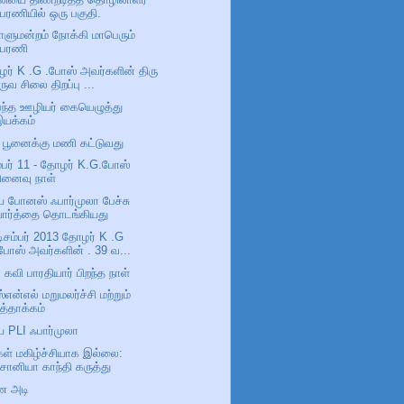
ேரணியில் ஒரு பகுதி.
ாளுமன்றம் நோக்கி மாபெரும்
பேரணி
ர் K .G .போஸ் அவர்களின் திரு
ருவ சிலை திறப்பு ...
பந்த ஊழியர் கையெழுத்து
இயக்கம்
் பூனைக்கு மணி கட்டுவது
ம்பர் 11 - தோழர் K.G.போஸ்
ினைவு நாள்
ிய போனஸ் ஃபார்முலா பேச்சு
வார்த்தை தொடங்கியது
டிசம்பர் 2013 தோழர் K .G
போஸ் அவர்களின் . 39 வ...
 கவி பாரதியார் பிறந்த நாள்
ஸ்என்எல் மறுமலர்ச்சி மற்றும்
ுத்தாக்கம்
ிய PLI ஃபார்முலா
கள் மகிழ்ச்சியாக இல்லை:
ோனியா காந்தி கருத்து
ண அடி