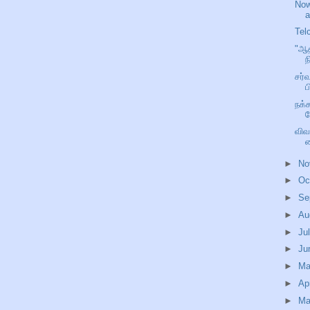
Now
a
Tel
"ஆத
ந
சர்
ப
நக்
க
விவ
வ
►
No
►
Oc
►
Se
►
Au
►
Ju
►
Ju
►
M
►
Ap
►
Ma