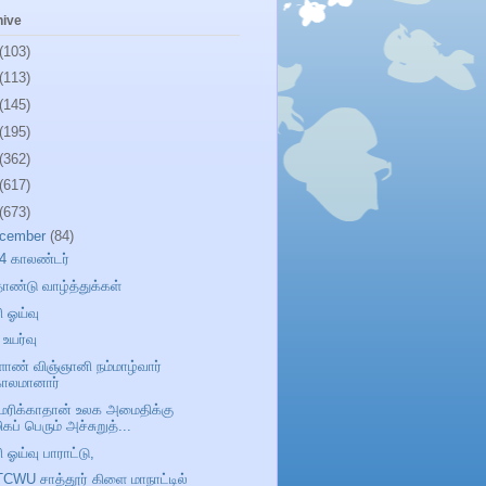
hive
(103)
(113)
(145)
(195)
(362)
(617)
(673)
cember
(84)
4 காலண்டர்
்தாண்டு வாழ்த்துக்கள்
 ஓய்வு
 உயர்வு
ாண் விஞ்ஞானி நம்மாழ்வார்
காலமானார்
ரிக்காதான் உலக அமைதிக்கு
ிகப் பெரும் அச்சுறுத்...
 ஓய்வு பாராட்டு,
CWU சாத்தூர் கிளை மாநாட்டில்