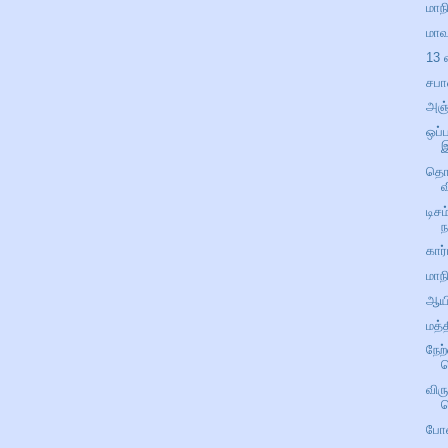
மாந
மாவ
13 
சபா
அஞ்
ஒப்
தொ
வ
டிச
ந
கார்
மாந
ஆயி
மத்
நேற
ச
விர
ம
போன