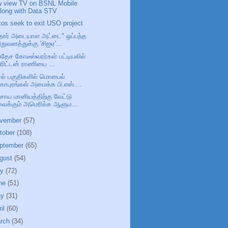
 view TV on BSNL Mobile
long with Data STV
cos seek to exit USO project
ார் அடையாள அட்டை" ஒப்பந்த
ிறுவனத்துக்கு 'சிஐஏ'...
வதேச கோடீஸ்வரர்கள் பட்டியலில்
ிரிட்டன் ராணியை ...
சல் பகுதிகளில் மொபைல்
ோபுரங்கள் அமைக்க பி.எஸ்....
சாய மானியத்திற்கு வேட்டு
ைக்கும் அமெரிக்க ஆளும...
vember
(57)
tober
(108)
ptember
(65)
gust
(54)
ly
(72)
ne
(51)
ay
(31)
ril
(60)
rch
(34)